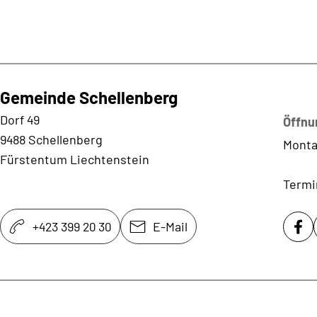
Gemeinde Schellenberg
Kontaktadresse
Dorf 49
Öffnu
9488 Schellenberg
Monta
Fürstentum Liechtenstein
Termi
+423 399 20 30
E-Mail