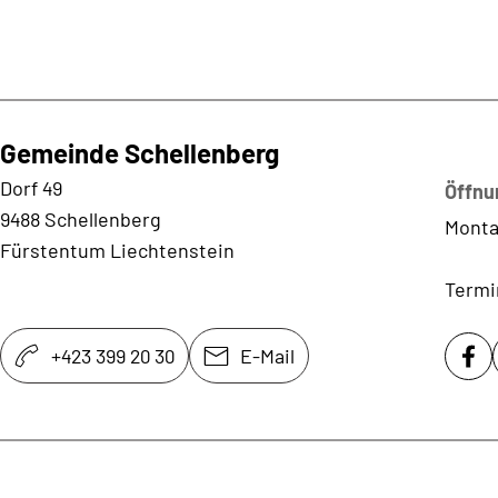
Gemeinde Schellenberg
Kontaktadresse
Dorf 49
Öffnu
9488 Schellenberg
Monta
Fürstentum Liechtenstein
Termi
+423 399 20 30
E-Mail