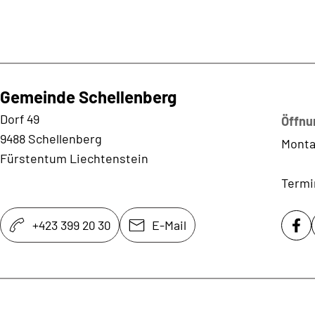
Gemeinde Schellenberg
Kontaktadresse
Dorf 49
Öffnu
9488 Schellenberg
Monta
Fürstentum Liechtenstein
Termi
+423 399 20 30
E-Mail