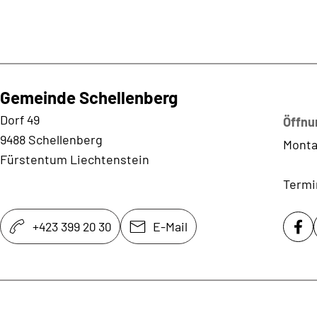
Gemeinde Schellenberg
Kontaktadresse
Dorf 49
Öffnu
9488 Schellenberg
Monta
Fürstentum Liechtenstein
Termi
+423 399 20 30
E-Mail