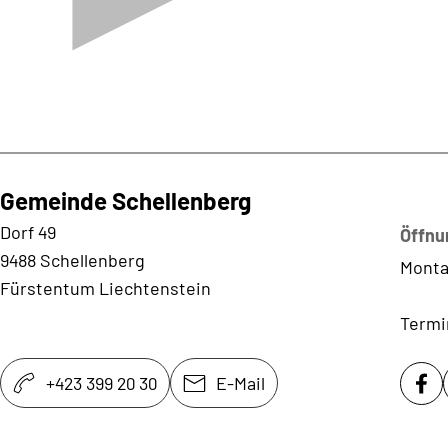
Gemeinde Schellenberg
Kontaktadresse
Dorf 49
Öffnu
9488 Schellenberg
Monta
Fürstentum Liechtenstein
Termi
+423 399 20 30
E-Mail