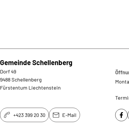
Gemeinde Schellenberg
Kontaktadresse
Dorf 49
Öffnu
9488 Schellenberg
Monta
Fürstentum Liechtenstein
Termi
+423 399 20 30
E-Mail