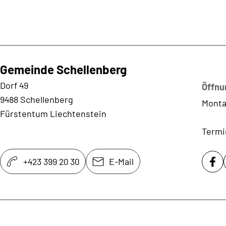
Gemeinde Schellenberg
Kontaktadresse
Dorf 49
Öffnu
9488 Schellenberg
Monta
Fürstentum Liechtenstein
Termi
+423 399 20 30
E-Mail