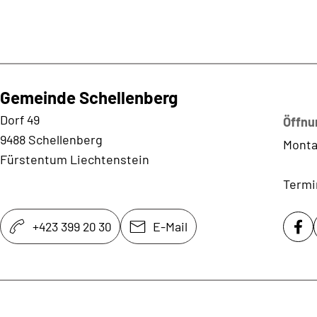
Gemeinde Schellenberg
Kontaktadresse
Dorf 49
Öffnu
9488 Schellenberg
Monta
Fürstentum Liechtenstein
Termi
+423 399 20 30
E-Mail