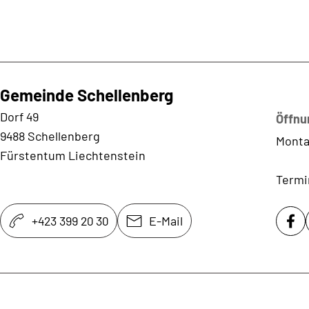
Gemeinde Schellenberg
Kontaktadresse
Dorf 49
Öffnu
9488 Schellenberg
Monta
Fürstentum Liechtenstein
Termi
+423 399 20 30
E-Mail