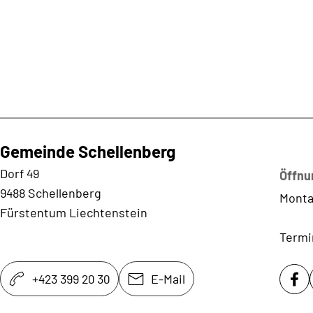
Gemeinde Schellenberg
Kontaktadresse
Dorf 49
Öffnu
9488 Schellenberg
Monta
Fürstentum Liechtenstein
Termi
+423 399 20 30
E-Mail